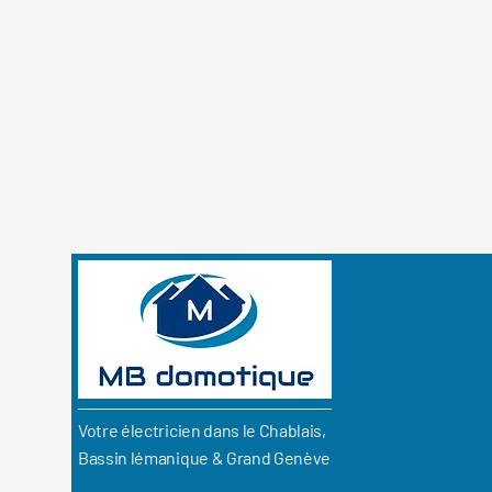
Votre électricien dans le Chablais,
Bassin lémanique & Grand Genève