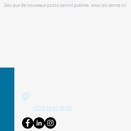
Dès que de nouveaux posts seront publiés, vous les verrez ici.
Siège social :
4, Avenue du Général-de-Gaulle
74200 Thonon-les-Bains
@
mbdomotique74 @ gmail.com
+33 6 74 54 06 28