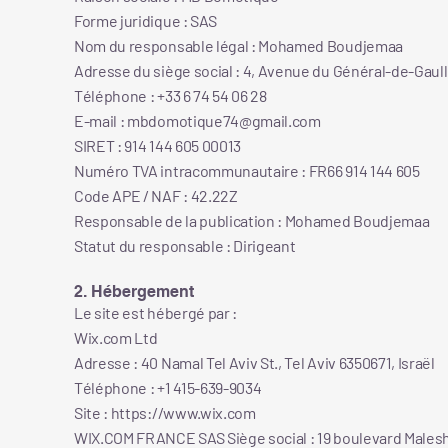
Forme juridique : SAS
Nom du responsable légal : Mohamed Boudjemaa
Adresse du siège social : 4, Avenue du Général-de-Gaul
Téléphone : +33 6 74 54 06 28
E-mail : mbdomotique74@gmail.com
SIRET : 914 144 605 00013
Numéro TVA intracommunautaire : FR66 914 144 605
Code APE / NAF : 42.22Z
Responsable de la publication : Mohamed Boudjemaa
Statut du responsable : Dirigeant
2. Hébergement
Le site est hébergé par :
Wix.com Ltd
Adresse : 40 Namal Tel Aviv St., Tel Aviv 6350671, Israël
Téléphone : +1 415-639-9034
Site : https://www.wix.com
WIX.COM FRANCE SAS Siège social : 19 boulevard Malesh