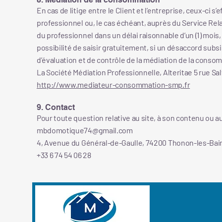
En cas de litige entre le Client et l’entreprise, ceux-ci 
professionnel ou, le cas échéant, auprès du Service Rel
du professionnel dans un délai raisonnable d’un (1) mois
possibilité de saisir gratuitement, si un désaccord subs
d’évaluation et de contrôle de la médiation de la consomm
La Société Médiation Professionnelle, Alteritae 5 rue S
http://www.mediateur-consommation-smp.fr
9. Contact
Pour toute question relative au site, à son contenu ou 
mbdomotique74@gmail.com
4, Avenue du Général-de-Gaulle, 74200 Thonon-les-Bai
+33 6 74 54 06 28