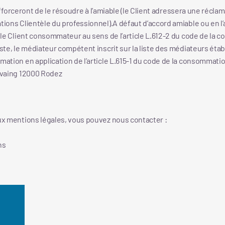
s’efforceront de le résoudre à l’amiable (le Client adressera une récla
ations Clientèle du professionnel).A défaut d’accord amiable ou en 
, le Client consommateur au sens de l’article L.612-2 du code de la 
iste, le médiateur compétent inscrit sur la liste des médiateurs éta
ation en application de l’article L.615-1 du code de la consommation
alvaing 12000 Rodez
aux mentions légales, vous pouvez nous contacter :
ns
Siège social :
4, Avenue du Général-de-Gaulle
74200 Thonon-les-Bains