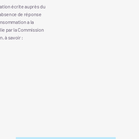
mation écrite auprès du
l’absence de réponse
consommation a la
blie par la Commission
, à savoir :
Restez à jour avec nos actualités
E-mail